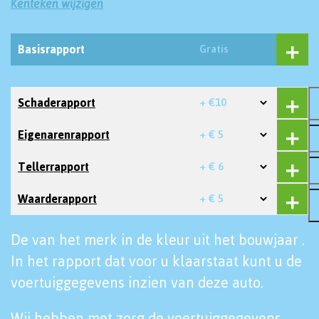
Kenteken wijzigen
Basisrapport
Gratis
Schaderapport
+ €10
Eigenarenrapport
+ € 5
Tellerrapport
+ € 6
Waarderapport
+ € 5
De van het merk in de kleur uit het bouwjaar .
In het rapport dat voor u klaarstaat kunt u de
voertuiggegevens inzien van deze auto.
Wij hebben met zorg de voertuiggegevens