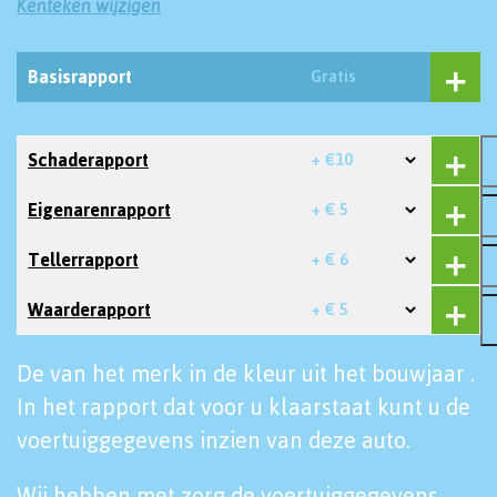
Kenteken wijzigen
Basisrapport
Gratis
Schaderapport
+ €10
Eigenarenrapport
+ € 5
Tellerrapport
+ € 6
Waarderapport
+ € 5
De van het merk in de kleur uit het bouwjaar .
In het rapport dat voor u klaarstaat kunt u de
voertuiggegevens inzien van deze auto.
Wij hebben met zorg de voertuiggegevens