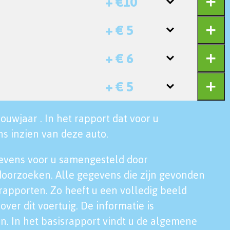
+ €10
+ € 5
+ € 6
+ € 5
ouwjaar . In het rapport dat voor u
s inzien van deze auto.
evens voor u samengesteld door
doorzoeken. Alle gegevens die zijn gevonden
rapporten. Zo heeft u een volledig beeld
over dit voertuig. De informatie is
n. In het basisrapport vindt u de algemene