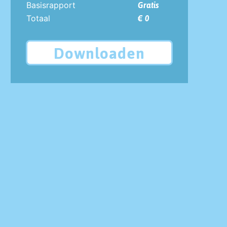
Basisrapport
Gratis
Totaal
€ 0
Downloaden