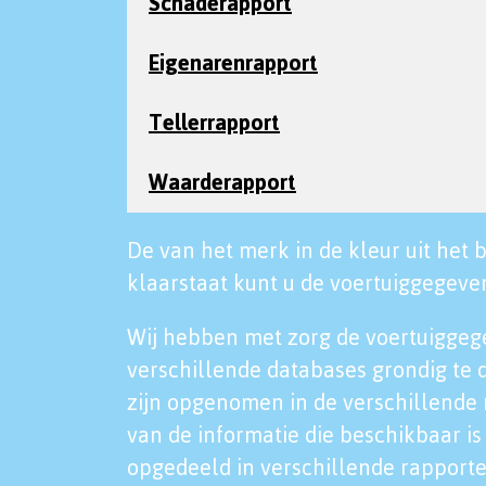
Schaderapport
Eigenarenrapport
Tellerrapport
Waarderapport
De van het merk in de kleur uit het b
klaarstaat kunt u de voertuiggegeven
Wij hebben met zorg de voertuiggeg
verschillende databases grondig te 
zijn opgenomen in de verschillende 
van de informatie die beschikbaar is 
opgedeeld in verschillende rapporte