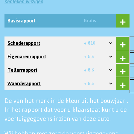
Kenteken wijzigen
Basisrapport
Gratis
Schaderapport
+ €10
Eigenarenrapport
+ € 5
Tellerrapport
+ € 6
Waarderapport
+ € 5
De van het merk in de kleur uit het bouwjaar .
In het rapport dat voor u klaarstaat kunt u de
voertuiggegevens inzien van deze auto.
Wij hebben met zorg de voertuiggegevens