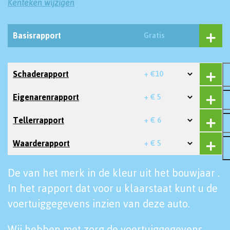
Kenteken wijzigen
Basisrapport
Gratis
Schaderapport
+ €10
Eigenarenrapport
+ € 5
Tellerrapport
+ € 6
Waarderapport
+ € 5
De van het merk in de kleur uit het bouwjaar .
In het rapport dat voor u klaarstaat kunt u de
voertuiggegevens inzien van deze auto.
Wij hebben met zorg de voertuiggegevens