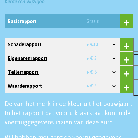
Kenteken wijzigen
Basisrapport
Gratis
Schaderapport
+ €10
Eigenarenrapport
+ € 5
Tellerrapport
+ € 6
Waarderapport
+ € 5
De van het merk in de kleur uit het bouwjaar .
In het rapport dat voor u klaarstaat kunt u de
voertuiggegevens inzien van deze auto.
Wij hebben met zorg de voertuiggegevens