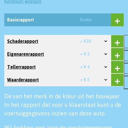
Kenteken wijzigen
Basisrapport
Gratis
Schaderapport
+ €10
Eigenarenrapport
+ € 5
Tellerrapport
+ € 6
Waarderapport
+ € 5
De van het merk in de kleur uit het bouwjaar .
In het rapport dat voor u klaarstaat kunt u de
voertuiggegevens inzien van deze auto.
Wij hebben met zorg de voertuiggegevens