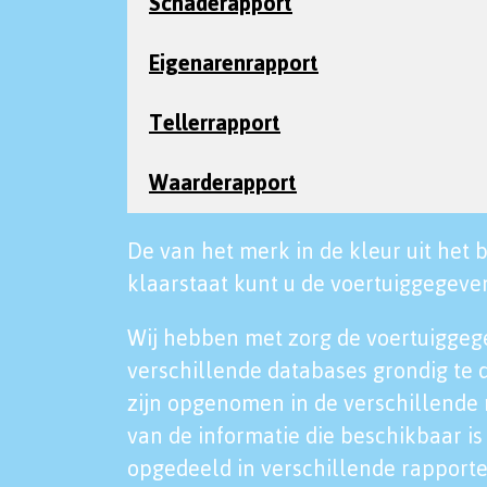
Schaderapport
Eigenarenrapport
Tellerrapport
Waarderapport
De van het merk in de kleur uit het b
klaarstaat kunt u de voertuiggegeven
Wij hebben met zorg de voertuiggeg
verschillende databases grondig te 
zijn opgenomen in de verschillende 
van de informatie die beschikbaar is 
opgedeeld in verschillende rapporte