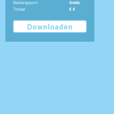
Basisrapport
Gratis
Totaal
€ 0
Downloaden