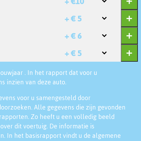
+ €10
+ € 5
+ € 6
+ € 5
ouwjaar . In het rapport dat voor u
s inzien van deze auto.
evens voor u samengesteld door
doorzoeken. Alle gegevens die zijn gevonden
rapporten. Zo heeft u een volledig beeld
over dit voertuig. De informatie is
n. In het basisrapport vindt u de algemene