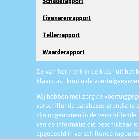
Schaderapport
Eigenarenrapport
Tellerrapport
Waarderapport
De van het merk in de kleur uit het b
klaarstaat kunt u de voertuiggegeven
Wij hebben met zorg de voertuiggeg
verschillende databases grondig te 
zijn opgenomen in de verschillende 
van de informatie die beschikbaar is 
opgedeeld in verschillende rapporte