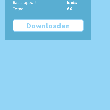
Basisrapport
Gratis
Totaal
€ 0
Downloaden