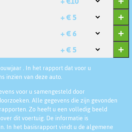
+ €10
+ € 5
+ € 6
+ € 5
ouwjaar . In het rapport dat voor u
s inzien van deze auto.
evens voor u samengesteld door
doorzoeken. Alle gegevens die zijn gevonden
rapporten. Zo heeft u een volledig beeld
over dit voertuig. De informatie is
n. In het basisrapport vindt u de algemene