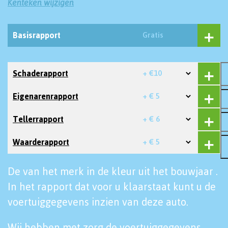
Kenteken wijzigen
Basisrapport
Gratis
Schaderapport
+ €10
Eigenarenrapport
+ € 5
Tellerrapport
+ € 6
Waarderapport
+ € 5
De van het merk in de kleur uit het bouwjaar .
In het rapport dat voor u klaarstaat kunt u de
voertuiggegevens inzien van deze auto.
Wij hebben met zorg de voertuiggegevens