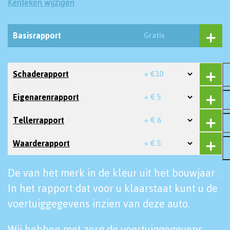
Kenteken wijzigen
Basisrapport
Gratis
Schaderapport
+ €10
Eigenarenrapport
+ € 5
Tellerrapport
+ € 6
Waarderapport
+ € 5
De van het merk in de kleur uit het bouwjaar .
In het rapport dat voor u klaarstaat kunt u de
voertuiggegevens inzien van deze auto.
Wij hebben met zorg de voertuiggegevens