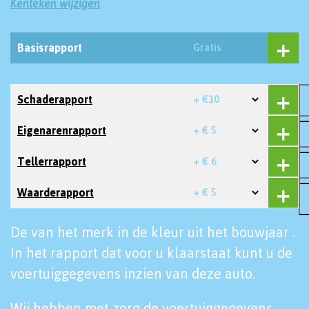
Kenteken wijzigen
Basisrapport
Gratis
Schaderapport
+ €10
Eigenarenrapport
+ € 5
Tellerrapport
+ € 6
Waarderapport
+ € 5
De van het merk in de kleur uit het bouwjaar .
In het rapport dat voor u klaarstaat kunt u de
voertuiggegevens inzien van deze auto.
Wij hebben met zorg de voertuiggegevens