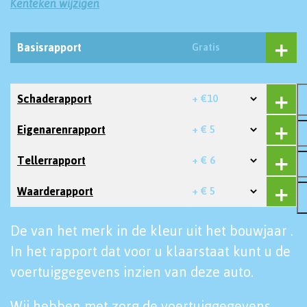
Kenteken wijzigen
Basisrapport
Gratis
Schaderapport
+ €10
Eigenarenrapport
+ € 5
Tellerrapport
+ € 6
Waarderapport
+ € 5
De van het merk in de kleur uit het bouwjaar .
In het rapport dat voor u klaarstaat kunt u de
voertuiggegevens inzien van deze auto.
Wij hebben met zorg de voertuiggegevens