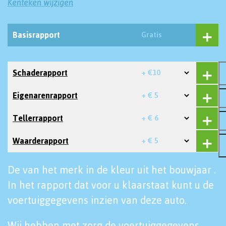
Kenteken wijzigen
Basisrapport
Gratis
Schaderapport
+ €10
Eigenarenrapport
+ € 5
Tellerrapport
+ € 6
Waarderapport
+ € 5
De van het merk in de kleur uit het bouwjaar .
In het rapport dat voor u klaarstaat kunt u de
voertuiggegevens inzien van deze auto.
Wij hebben met zorg de voertuiggegevens