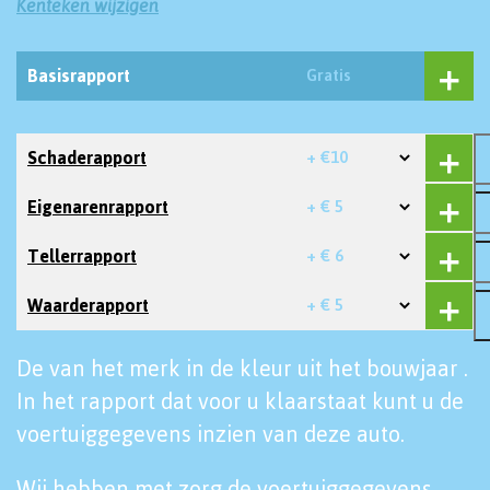
Kenteken wijzigen
Basisrapport
Gratis
Schaderapport
+ €10
Eigenarenrapport
+ € 5
Tellerrapport
+ € 6
Waarderapport
+ € 5
De van het merk in de kleur uit het bouwjaar .
In het rapport dat voor u klaarstaat kunt u de
voertuiggegevens inzien van deze auto.
Wij hebben met zorg de voertuiggegevens