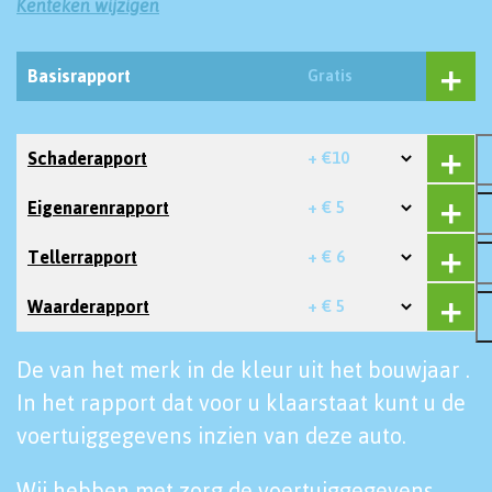
Kenteken wijzigen
Basisrapport
Gratis
Schaderapport
+ €10
Eigenarenrapport
+ € 5
Tellerrapport
+ € 6
Waarderapport
+ € 5
De van het merk in de kleur uit het bouwjaar .
In het rapport dat voor u klaarstaat kunt u de
voertuiggegevens inzien van deze auto.
Wij hebben met zorg de voertuiggegevens