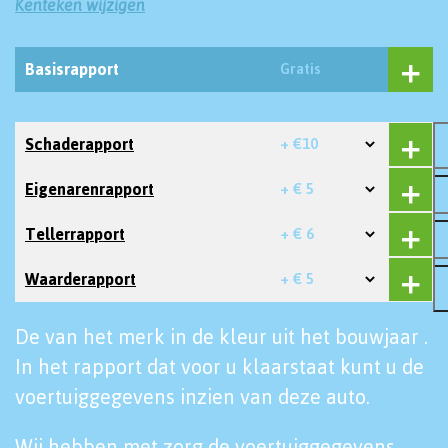
Kenteken wijzigen
Basisrapport
Gratis
Schaderapport
+ €10
Eigenarenrapport
+ € 5
Tellerrapport
+ € 6
Waarderapport
+ € 5
De van het merk in de kleur uit het bouwjaar .
In het rapport dat voor u klaarstaat kunt u de
voertuiggegevens inzien van deze auto.
Wij hebben met zorg de voertuiggegevens