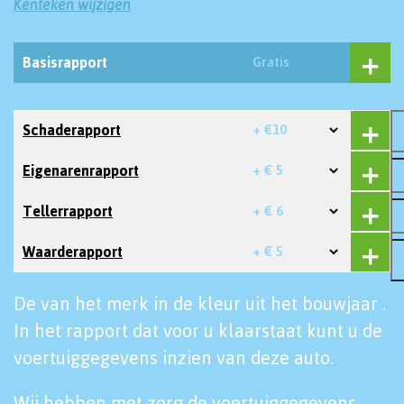
Kenteken wijzigen
Basisrapport
Gratis
Schaderapport
+ €10
Eigenarenrapport
+ € 5
Tellerrapport
+ € 6
Waarderapport
+ € 5
De van het merk in de kleur uit het bouwjaar .
In het rapport dat voor u klaarstaat kunt u de
voertuiggegevens inzien van deze auto.
Wij hebben met zorg de voertuiggegevens