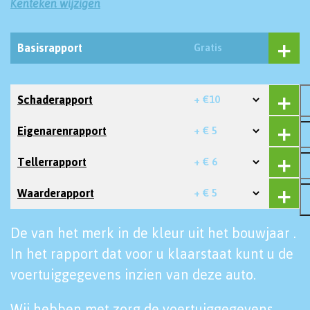
Kenteken wijzigen
Basisrapport
Gratis
Schaderapport
+ €10
Eigenarenrapport
+ € 5
Tellerrapport
+ € 6
Waarderapport
+ € 5
De van het merk in de kleur uit het bouwjaar .
In het rapport dat voor u klaarstaat kunt u de
voertuiggegevens inzien van deze auto.
Wij hebben met zorg de voertuiggegevens