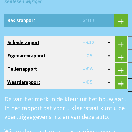
Kenteken wijzigen
Basisrapport
Gratis
Schaderapport
+ €10
Eigenarenrapport
+ € 5
Tellerrapport
+ € 6
Waarderapport
+ € 5
De van het merk in de kleur uit het bouwjaar .
In het rapport dat voor u klaarstaat kunt u de
voertuiggegevens inzien van deze auto.
Wij hebben met zorg de voertuiggegevens