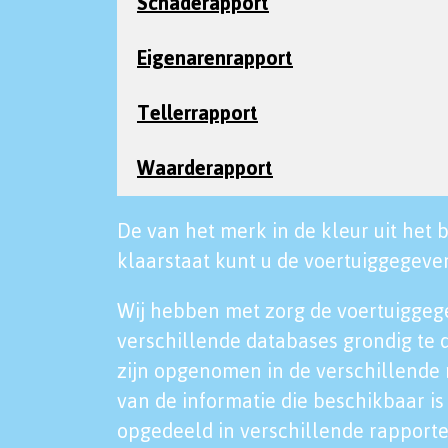
Schaderapport
Eigenarenrapport
Tellerrapport
Waarderapport
De van het merk in de kleur uit het b
klaarstaat kunt u de voertuiggegeven
Wij hebben met zorg de voertuiggeg
verschillende databases grondig te 
zijn opgenomen in de verschillende 
van de informatie die beschikbaar is 
opgedeeld in verschillende rapporte