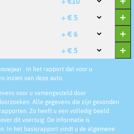
+ €10
+ € 5
+ € 6
+ € 5
ouwjaar . In het rapport dat voor u
s inzien van deze auto.
evens voor u samengesteld door
doorzoeken. Alle gegevens die zijn gevonden
rapporten. Zo heeft u een volledig beeld
over dit voertuig. De informatie is
n. In het basisrapport vindt u de algemene