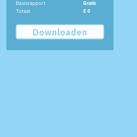
Basisrapport
Gratis
Totaal
€ 0
Downloaden