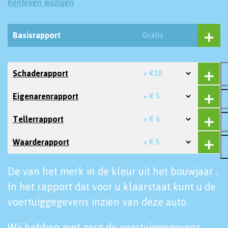
Kenteken wijzigen
Basisrapport
Gratis
Schaderapport
+ €10
Eigenarenrapport
+ € 5
Tellerrapport
+ € 6
Waarderapport
+ € 5
De van het merk in de kleur uit het bouwjaar .
In het rapport dat voor u klaarstaat kunt u de
voertuiggegevens inzien van deze auto.
Wij hebben met zorg de voertuiggegevens