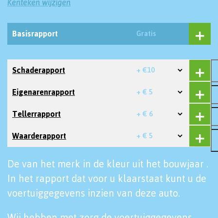
Kenteken wijzigen
Basisrapport
Gratis
Schaderapport
+ €10
Eigenarenrapport
+ € 5
Tellerrapport
+ € 6
Waarderapport
+ € 5
De van het merk in de kleur uit het bouwjaar .
In het rapport dat voor u klaarstaat kunt u de
voertuiggegevens inzien van deze auto.
Wij hebben met zorg de voertuiggegevens