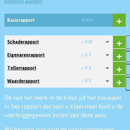
Kenteken wijzigen
Basisrapport
Gratis
Schaderapport
+ €10
Eigenarenrapport
+ € 5
Tellerrapport
+ € 6
Waarderapport
+ € 5
De van het merk in de kleur uit het bouwjaar .
In het rapport dat voor u klaarstaat kunt u de
voertuiggegevens inzien van deze auto.
Wij hebben met zorg de voertuiggegevens