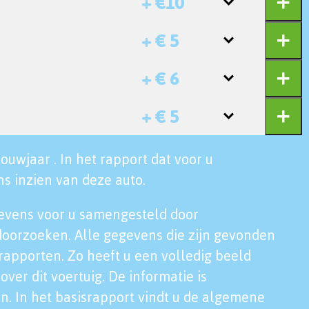
+ €10
+ € 5
+ € 6
+ € 5
ouwjaar . In het rapport dat voor u
s inzien van deze auto.
evens voor u samengesteld door
doorzoeken. Alle gegevens die zijn gevonden
rapporten. Zo heeft u een volledig beeld
over dit voertuig. De informatie is
n. In het basisrapport vindt u de algemene