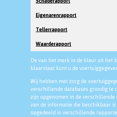
Schaderapport
Eigenarenrapport
Tellerrapport
Waarderapport
De van het merk in de kleur uit het b
klaarstaat kunt u de voertuiggegeven
Wij hebben met zorg de voertuiggeg
verschillende databases grondig te 
zijn opgenomen in de verschillende 
van de informatie die beschikbaar is 
opgedeeld in verschillende rapporte