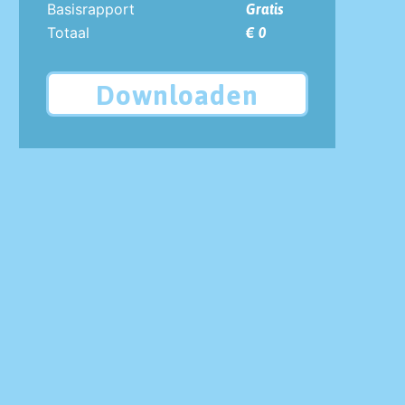
Basisrapport
Gratis
Totaal
€ 0
Downloaden