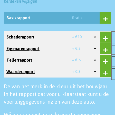
Kenteken wijzigen
Basisrapport
Gratis
Schaderapport
+ €10
Eigenarenrapport
+ € 5
Tellerrapport
+ € 6
Waarderapport
+ € 5
De van het merk in de kleur uit het bouwjaar .
In het rapport dat voor u klaarstaat kunt u de
voertuiggegevens inzien van deze auto.
Wij hebben met zorg de voertuiggegevens