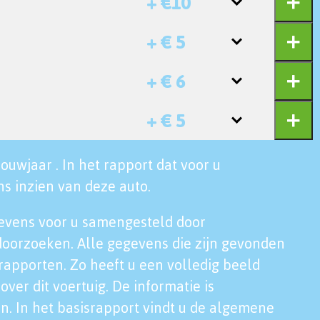
+ €10
+ € 5
+ € 6
+ € 5
ouwjaar . In het rapport dat voor u
s inzien van deze auto.
evens voor u samengesteld door
doorzoeken. Alle gegevens die zijn gevonden
rapporten. Zo heeft u een volledig beeld
over dit voertuig. De informatie is
n. In het basisrapport vindt u de algemene