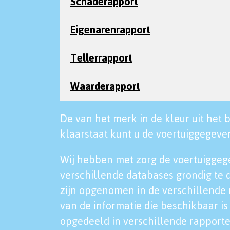
Schaderapport
Eigenarenrapport
Tellerrapport
Waarderapport
De van het merk in de kleur uit het b
klaarstaat kunt u de voertuiggegeven
Wij hebben met zorg de voertuiggeg
verschillende databases grondig te 
zijn opgenomen in de verschillende 
van de informatie die beschikbaar is 
opgedeeld in verschillende rapporte