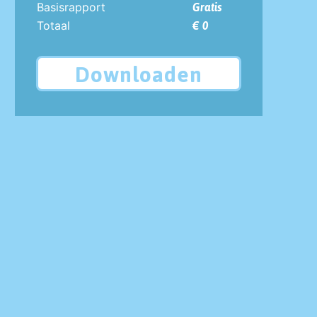
Basisrapport
Gratis
Totaal
€ 0
Downloaden