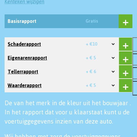
Kenteken wijzigen
Basisrapport
Gratis
Schaderapport
+ €10
Eigenarenrapport
+ € 5
Tellerrapport
+ € 6
Waarderapport
+ € 5
De van het merk in de kleur uit het bouwjaar .
In het rapport dat voor u klaarstaat kunt u de
voertuiggegevens inzien van deze auto.
Wij hebben met zorg de voertuiggegevens