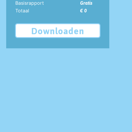
Basisrapport
Gratis
Totaal
€ 0
Downloaden