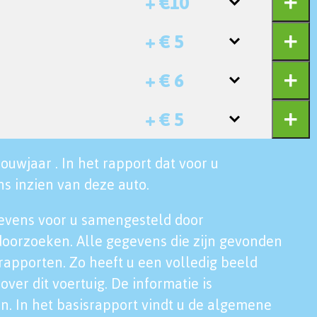
+ €10
+ € 5
+ € 6
+ € 5
ouwjaar . In het rapport dat voor u
s inzien van deze auto.
evens voor u samengesteld door
doorzoeken. Alle gegevens die zijn gevonden
rapporten. Zo heeft u een volledig beeld
over dit voertuig. De informatie is
n. In het basisrapport vindt u de algemene