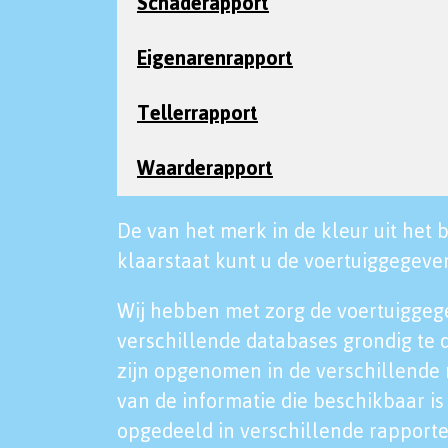
Schaderapport
Eigenarenrapport
Tellerrapport
Waarderapport
De van het merk in de kleur uit het b
klaarstaat kunt u de voertuiggegeven
Wij hebben met zorg de voertuiggeg
verschillende databases grondig te 
zijn opgenomen in de verschillende 
van de informatie die beschikbaar is 
opgedeeld in verschillende rapporte