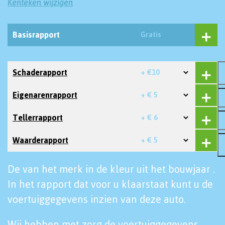
Kenteken wijzigen
Basisrapport
Gratis
Schaderapport
+ €10
Eigenarenrapport
+ € 5
Tellerrapport
+ € 6
Waarderapport
+ € 5
De van het merk in de kleur uit het bouwjaar .
In het rapport dat voor u klaarstaat kunt u de
voertuiggegevens inzien van deze auto.
Wij hebben met zorg de voertuiggegevens