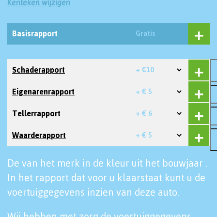
Kenteken wijzigen
Basisrapport
Gratis
Schaderapport
+ €10
Eigenarenrapport
+ € 5
Tellerrapport
+ € 6
Waarderapport
+ € 5
De van het merk in de kleur uit het bouwjaar .
In het rapport dat voor u klaarstaat kunt u de
voertuiggegevens inzien van deze auto.
Wij hebben met zorg de voertuiggegevens