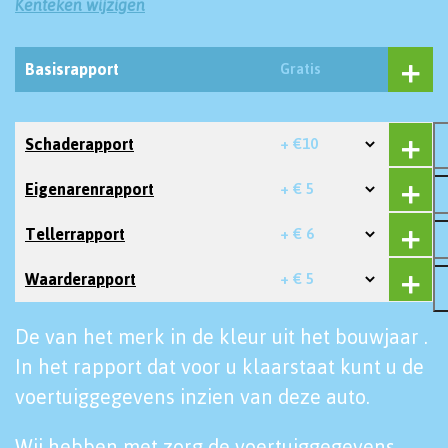
Kenteken wijzigen
Basisrapport
Gratis
Schaderapport
+ €10
Eigenarenrapport
+ € 5
Tellerrapport
+ € 6
Waarderapport
+ € 5
De van het merk in de kleur uit het bouwjaar .
In het rapport dat voor u klaarstaat kunt u de
voertuiggegevens inzien van deze auto.
Wij hebben met zorg de voertuiggegevens