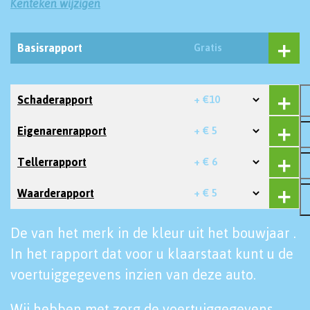
Kenteken wijzigen
Basisrapport
Gratis
Schaderapport
+ €10
Eigenarenrapport
+ € 5
Tellerrapport
+ € 6
Waarderapport
+ € 5
De van het merk in de kleur uit het bouwjaar .
In het rapport dat voor u klaarstaat kunt u de
voertuiggegevens inzien van deze auto.
Wij hebben met zorg de voertuiggegevens