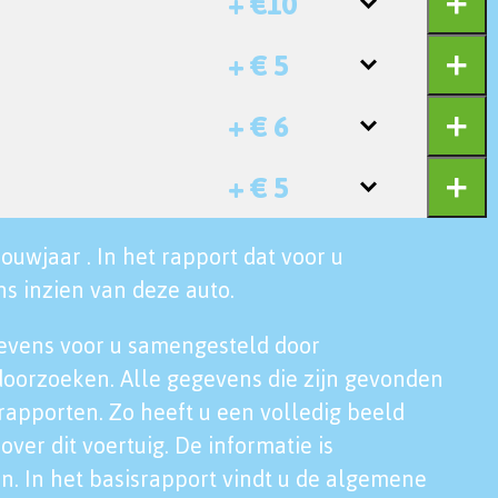
+ €10
+ € 5
+ € 6
+ € 5
ouwjaar . In het rapport dat voor u
s inzien van deze auto.
evens voor u samengesteld door
doorzoeken. Alle gegevens die zijn gevonden
rapporten. Zo heeft u een volledig beeld
over dit voertuig. De informatie is
n. In het basisrapport vindt u de algemene