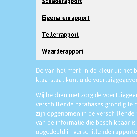
Schaderapport
Eigenarenrapport
Tellerrapport
Waarderapport
De van het merk in de kleur uit het b
klaarstaat kunt u de voertuiggegeven
Wij hebben met zorg de voertuiggeg
verschillende databases grondig te 
zijn opgenomen in de verschillende 
van de informatie die beschikbaar is 
opgedeeld in verschillende rapporte