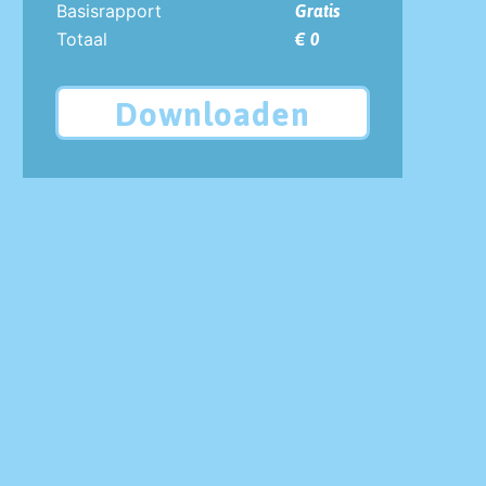
Basisrapport
Gratis
Totaal
€ 0
Downloaden