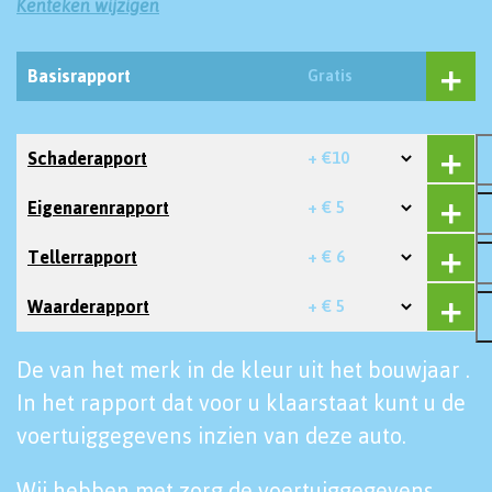
Kenteken wijzigen
Basisrapport
Gratis
Schaderapport
+ €10
Eigenarenrapport
+ € 5
Tellerrapport
+ € 6
Waarderapport
+ € 5
De van het merk in de kleur uit het bouwjaar .
In het rapport dat voor u klaarstaat kunt u de
voertuiggegevens inzien van deze auto.
Wij hebben met zorg de voertuiggegevens