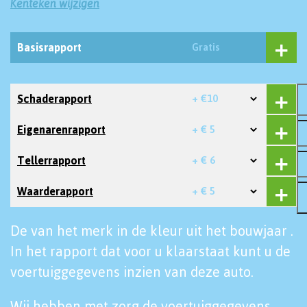
Kenteken wijzigen
Basisrapport
Gratis
Schaderapport
+ €10
Eigenarenrapport
+ € 5
Tellerrapport
+ € 6
Waarderapport
+ € 5
De van het merk in de kleur uit het bouwjaar .
In het rapport dat voor u klaarstaat kunt u de
voertuiggegevens inzien van deze auto.
Wij hebben met zorg de voertuiggegevens