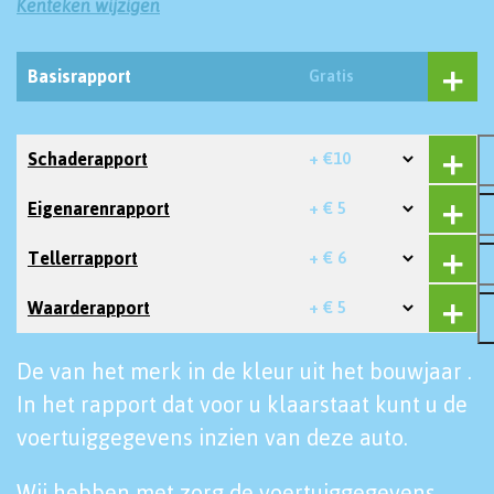
Kenteken wijzigen
Basisrapport
Gratis
Schaderapport
+ €10
Eigenarenrapport
+ € 5
Tellerrapport
+ € 6
Waarderapport
+ € 5
De van het merk in de kleur uit het bouwjaar .
In het rapport dat voor u klaarstaat kunt u de
voertuiggegevens inzien van deze auto.
Wij hebben met zorg de voertuiggegevens