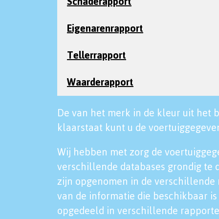
Schaderapport
Eigenarenrapport
Tellerrapport
Waarderapport
De van het merk in de kleur uit het b
klaarstaat kunt u de voertuiggegeven
Wij hebben met zorg de voertuiggeg
verschillende databases grondig te 
zijn opgenomen in de verschillende 
van de informatie die beschikbaar is 
opgedeeld in verschillende rapporte