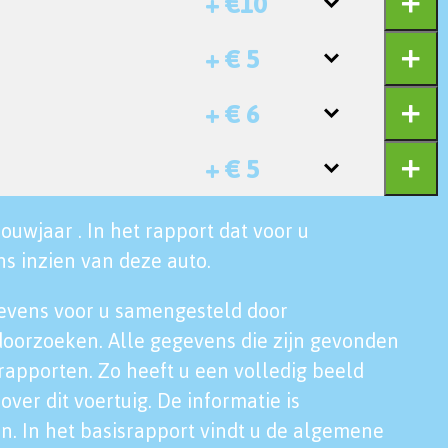
+ €10
+ € 5
+ € 6
+ € 5
ouwjaar . In het rapport dat voor u
s inzien van deze auto.
evens voor u samengesteld door
doorzoeken. Alle gegevens die zijn gevonden
rapporten. Zo heeft u een volledig beeld
over dit voertuig. De informatie is
n. In het basisrapport vindt u de algemene