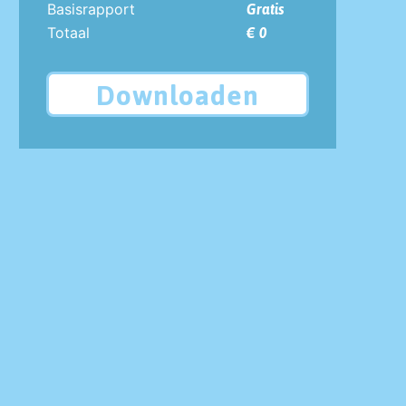
Basisrapport
Gratis
Totaal
€ 0
Downloaden