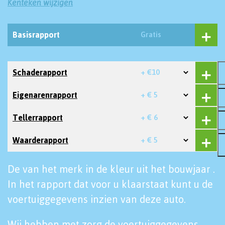
Kenteken wijzigen
Basisrapport
Gratis
Schaderapport
+ €10
Eigenarenrapport
+ € 5
Tellerrapport
+ € 6
Waarderapport
+ € 5
De van het merk in de kleur uit het bouwjaar .
In het rapport dat voor u klaarstaat kunt u de
voertuiggegevens inzien van deze auto.
Wij hebben met zorg de voertuiggegevens