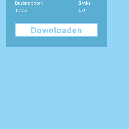
Basisrapport
Gratis
Totaal
€ 0
Downloaden