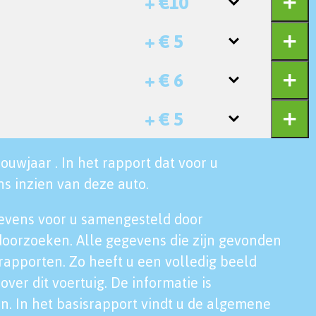
+ €10
+ € 5
+ € 6
+ € 5
ouwjaar . In het rapport dat voor u
s inzien van deze auto.
evens voor u samengesteld door
doorzoeken. Alle gegevens die zijn gevonden
rapporten. Zo heeft u een volledig beeld
over dit voertuig. De informatie is
n. In het basisrapport vindt u de algemene