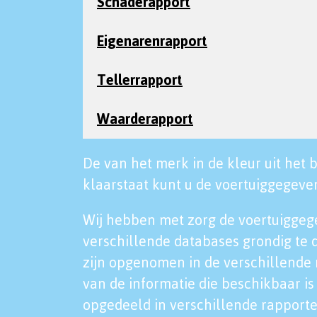
Schaderapport
Eigenarenrapport
Tellerrapport
Waarderapport
De van het merk in de kleur uit het b
klaarstaat kunt u de voertuiggegeven
Wij hebben met zorg de voertuiggeg
verschillende databases grondig te 
zijn opgenomen in de verschillende 
van de informatie die beschikbaar is 
opgedeeld in verschillende rapporte