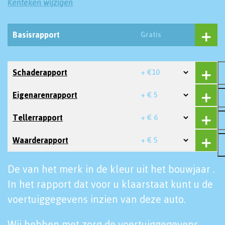
Kenteken wijzigen
Basisrapport
Gratis
Schaderapport
+ €10
Eigenarenrapport
+ € 5
Tellerrapport
+ € 6
Waarderapport
+ € 5
De van het merk in de kleur uit het bouwjaar .
In het rapport dat voor u klaarstaat kunt u de
voertuiggegevens inzien van deze auto.
Wij hebben met zorg de voertuiggegevens