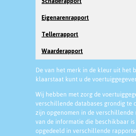
Schaderapport
Eigenarenrapport
Tellerrapport
Waarderapport
De van het merk in de kleur uit het b
klaarstaat kunt u de voertuiggegeven
Wij hebben met zorg de voertuiggeg
verschillende databases grondig te 
zijn opgenomen in de verschillende 
van de informatie die beschikbaar is 
opgedeeld in verschillende rapporte