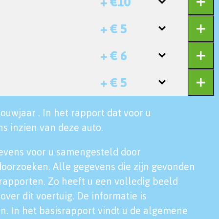
+ €10
+ € 5
+ € 6
+ € 5
ouwjaar . In het rapport dat voor u
s inzien van deze auto.
evens voor u samengesteld door
doorzoeken. Alle gegevens die zijn gevonden
rapporten. Zo heeft u een volledig beeld
over dit voertuig. De informatie is
n. In het basisrapport vindt u de algemene