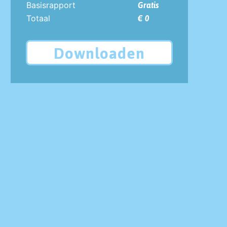
Basisrapport
Gratis
Totaal
€ 0
Downloaden