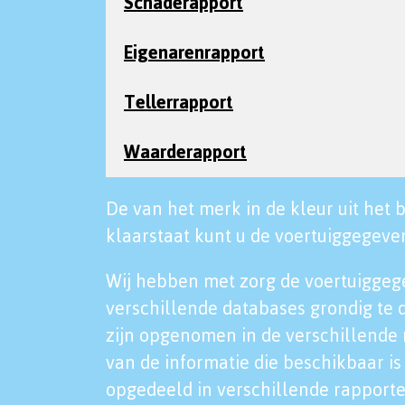
Schaderapport
Eigenarenrapport
Tellerrapport
Waarderapport
De van het merk in de kleur uit het b
klaarstaat kunt u de voertuiggegeven
Wij hebben met zorg de voertuiggeg
verschillende databases grondig te 
zijn opgenomen in de verschillende 
van de informatie die beschikbaar is 
opgedeeld in verschillende rapporte