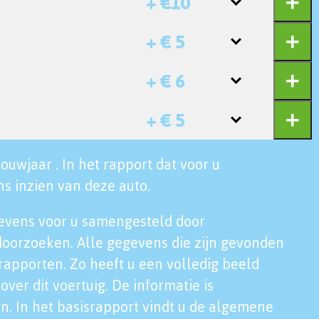
+ €10
+ € 5
+ € 6
+ € 5
ouwjaar . In het rapport dat voor u
s inzien van deze auto.
evens voor u samengesteld door
doorzoeken. Alle gegevens die zijn gevonden
rapporten. Zo heeft u een volledig beeld
over dit voertuig. De informatie is
n. In het basisrapport vindt u de algemene