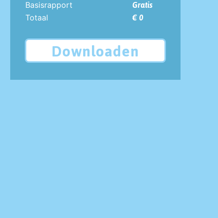
Basisrapport
Gratis
Totaal
€ 0
Downloaden