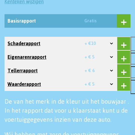
Kenteken wijzigen
Basisrapport
Gratis
Schaderapport
+ €10
Eigenarenrapport
+ € 5
Tellerrapport
+ € 6
Waarderapport
+ € 5
De van het merk in de kleur uit het bouwjaar .
In het rapport dat voor u klaarstaat kunt u de
voertuiggegevens inzien van deze auto.
Wij hebben met zorg de voertuiggegevens