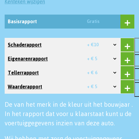
Kenteken wijzigen
Basisrapport
Gratis
Schaderapport
+ €10
Eigenarenrapport
+ € 5
Tellerrapport
+ € 6
Waarderapport
+ € 5
De van het merk in de kleur uit het bouwjaar .
In het rapport dat voor u klaarstaat kunt u de
voertuiggegevens inzien van deze auto.
Wij hebben met zorg de voertuiggegevens