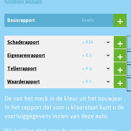
Kenteken wijzigen
Basisrapport
Gratis
Schaderapport
+ €10
Eigenarenrapport
+ € 5
Tellerrapport
+ € 6
Waarderapport
+ € 5
De van het merk in de kleur uit het bouwjaar .
In het rapport dat voor u klaarstaat kunt u de
voertuiggegevens inzien van deze auto.
Wij hebben met zorg de voertuiggegevens