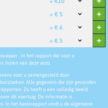
+ €10
+ € 5
+ € 6
+ € 5
ouwjaar . In het rapport dat voor u
s inzien van deze auto.
evens voor u samengesteld door
doorzoeken. Alle gegevens die zijn gevonden
rapporten. Zo heeft u een volledig beeld
over dit voertuig. De informatie is
n. In het basisrapport vindt u de algemene