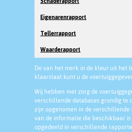
Schaderapport
Eigenarenrapport
Tellerrapport
Waarderapport
De van het merk in de kleur uit het b
klaarstaat kunt u de voertuiggegeven
Wij hebben met zorg de voertuiggeg
verschillende databases grondig te 
zijn opgenomen in de verschillende 
van de informatie die beschikbaar is 
opgedeeld in verschillende rapporte