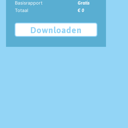
Basisrapport
Gratis
Totaal
€ 0
Downloaden