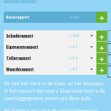
Kenteken wijzigen
Basisrapport
Gratis
Schaderapport
+ €10
Eigenarenrapport
+ € 5
Tellerrapport
+ € 6
Waarderapport
+ € 5
De van het merk in de kleur uit het bouwjaar .
In het rapport dat voor u klaarstaat kunt u de
voertuiggegevens inzien van deze auto.
Wij hebben met zorg de voertuiggegevens