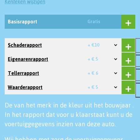
Kenteken wijzigen
Basisrapport
Gratis
Schaderapport
+ €10
Eigenarenrapport
+ € 5
Tellerrapport
+ € 6
Waarderapport
+ € 5
De van het merk in de kleur uit het bouwjaar .
In het rapport dat voor u klaarstaat kunt u de
voertuiggegevens inzien van deze auto.
Wij hebben met zorg de voertuiggegevens