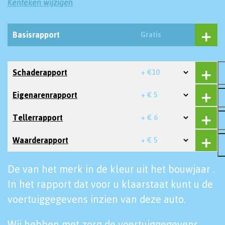
Kenteken wijzigen
Basisrapport
Gratis
Schaderapport
+ €10
Eigenarenrapport
+ € 5
Tellerrapport
+ € 6
Waarderapport
+ € 5
De van het merk in de kleur uit het bouwjaar .
In het rapport dat voor u klaarstaat kunt u de
voertuiggegevens inzien van deze auto.
Wij hebben met zorg de voertuiggegevens